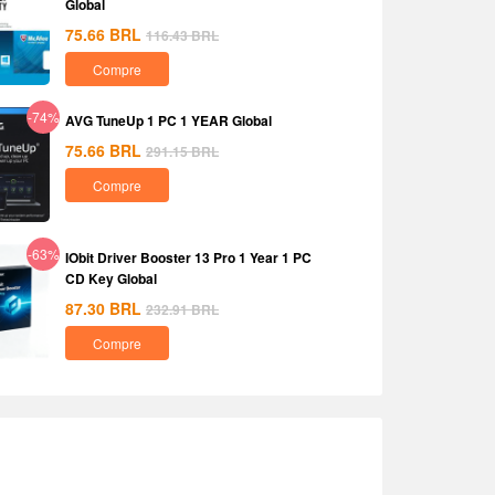
Global
75.66
BRL
116.43
BRL
Compre
-74%
AVG TuneUp 1 PC 1 YEAR Global
75.66
BRL
291.15
BRL
Compre
-63%
IObit Driver Booster 13 Pro 1 Year 1 PC
CD Key Global
87.30
BRL
232.91
BRL
Compre