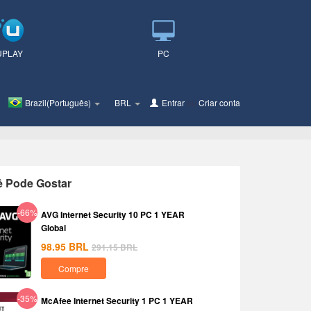
UPLAY
PC
Brazil(Português)
BRL
Entrar
ou
Criar conta
ê Pode Gostar
-66%
AVG Internet Security 10 PC 1 YEAR
Global
98.95
BRL
291.15
BRL
Compre
-35%
McAfee Internet Security 1 PC 1 YEAR