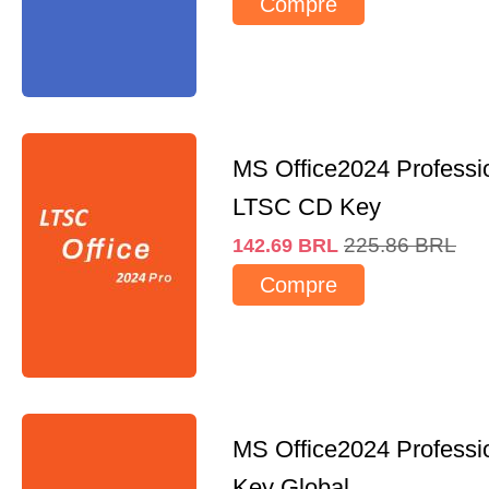
Compre
MS Office2024 Professi
LTSC CD Key
225.86
BRL
142.69
BRL
Compre
MS Office2024 Professi
Key Global