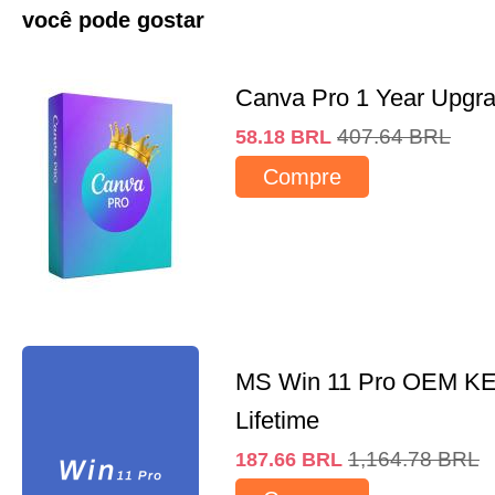
você pode gostar
Canva Pro 1 Year Upgr
407.64
BRL
58.18
BRL
Compre
MS Win 11 Pro OEM K
Lifetime
1,164.78
BRL
187.66
BRL